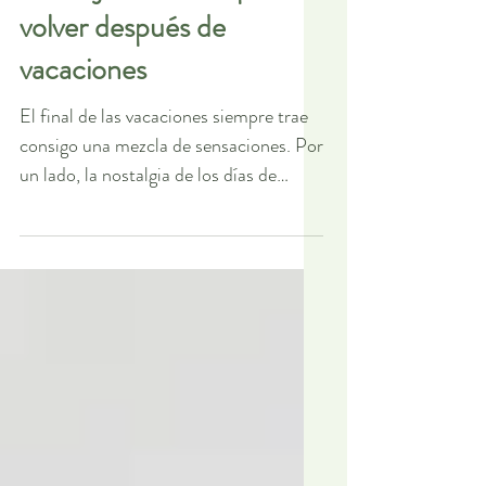
Recupera tu energía.
Consejos de salud para
volver después de
vacaciones
El final de las vacaciones siempre trae
consigo una mezcla de sensaciones. Por
un lado, la nostalgia de los días de
descanso y desconexión. Por otro, la
ilusión de volver a la rutina, retomar
proyectos y empezar un nuevo curso
con energía renovada. Sin embargo, no
siempre resulta fácil: el cansancio
acumulado, los cambios de horarios y la
adaptación a nuevas obligaciones
pueden pasarnos factura.