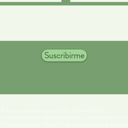
Suscribirme
​© Farmacia Isabel Rodríguez García · NIF 46355583A
eb son propiedad de Isabel Rodríguez García y está prohibido su uso s
a
Política de privacidad
,
Cookies
y
Política de privaciodad de Redes So