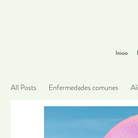
Inicio
All Posts
Enfermedades comunes
Al
Cuidado de la piel
Ejercicio físico
Psicología
Menopausia
Fitoterap