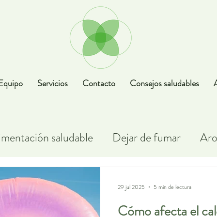
Equipo
Servicios
Contacto
Consejos saludables
imentación saludable
Dejar de fumar
Aro
Alergias
Botiquín
Maternidad
Famac
29 jul 2025
5 min de lectura
Cómo afecta el cal
ia
Salud ocular
Salud emocional
Salu