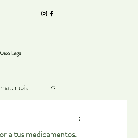
Aviso Legal
materapia
ia natural
or a tus medicamentos.
d sexual