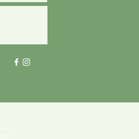
in permiso previo
ciales