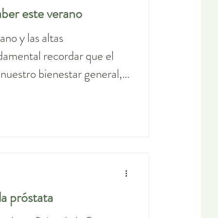
aber este verano
ano y las altas
damental recordar que el
 nuestro bienestar general,
e influir directamente en la
 cuerpo responde a
amentos.
a próstata