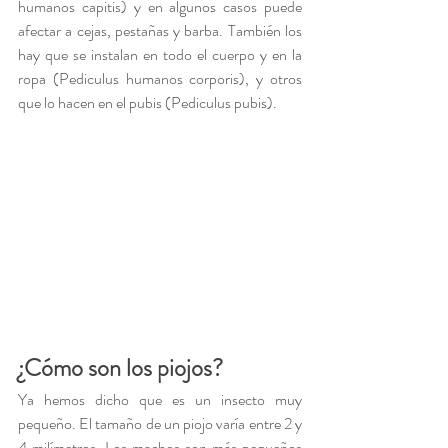
humanos capitis) y en algunos casos puede 
afectar a cejas, pestañas y barba. También los 
hay que se instalan en todo el cuerpo y en la 
ropa (Pediculus humanos corporis), y otros 
que lo hacen en el pubis (Pediculus pubis).
¿Cómo son los piojos?
Ya hemos dicho que es un insecto muy 
pequeño. El tamaño de un piojo varía entre 2 y 
4 milímetros. Los machos son más pequeños 