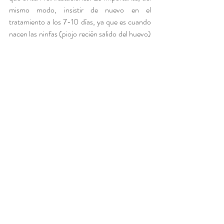
mismo modo, insistir de nuevo en el 
tratamiento a los 7-10 días, ya que es cuando 
nacen las ninfas (piojo recién salido del huevo) 
y el mejor momento para lograr una 
eliminación total del parásito en todas sus 
etapas. 
Los niños no parasitados no se tienen que 
tratar. Es más, se desaconseja el uso de 
lociones y champús de tratamiento como 
prevención por cuatro razones:
El tiempo de contacto es corto.
La concentración del fármaco es baja.
La penetración del insecticida es reducida 
cuando el piojo está inmerso en el agua.
Las aplicaciones inadecuadas pueden 
favorecer la creación de resistencias.