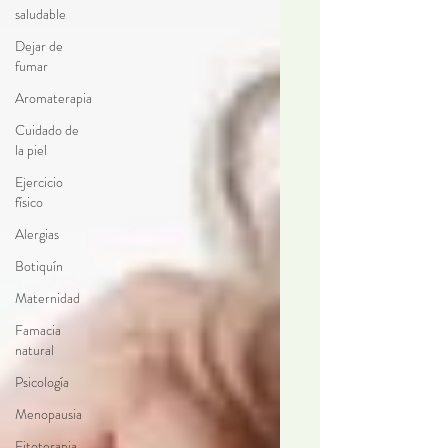
saludable
Dejar de
fumar
Aromaterapia
Cuidado de
la piel
Ejercicio
físico
Alergias
Botiquín
Maternidad
Famacia
natural
Psicología
Menopausia
Fitoterapia