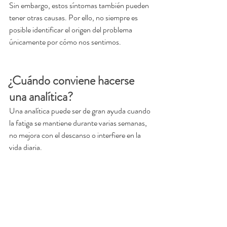
Sin embargo, estos síntomas también pueden 
tener otras causas. Por ello, no siempre es 
posible identificar el origen del problema 
únicamente por cómo nos sentimos.
¿Cuándo conviene hacerse 
una analítica?
Una analítica puede ser de gran ayuda cuando 
la fatiga se mantiene durante varias semanas, 
no mejora con el descanso o interfiere en la 
vida diaria.
También es recomendable consultar con un 
profesional sanitario si el cansancio aparece 
acompañado de pérdida de peso involuntaria, 
dificultad para respirar, palpitaciones, 
alteraciones del sueño, cambios importantes 