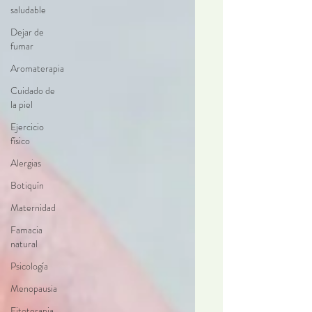
saludable
Dejar de
fumar
Aromaterapia
Cuidado de
la piel
Ejercicio
físico
Alergias
Botiquín
Maternidad
Famacia
natural
Psicología
Menopausia
Fitoterapia