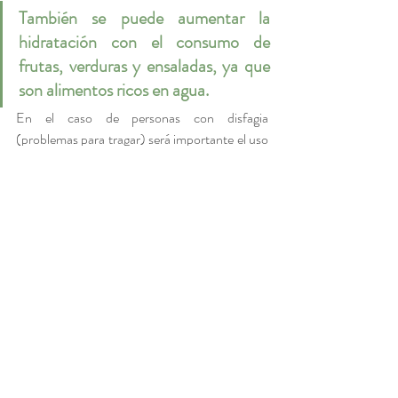
También se puede aumentar la 
hidratación con el consumo de 
frutas, verduras y ensaladas, ya que 
son alimentos ricos en agua.
En el caso de personas con disfagia 
(problemas para tragar) será importante el uso 
de espesante o substituir el agua por gelatinas 
sin azúcar.
hábitos saludables
hidratación
Entradas recientes
Ver todo