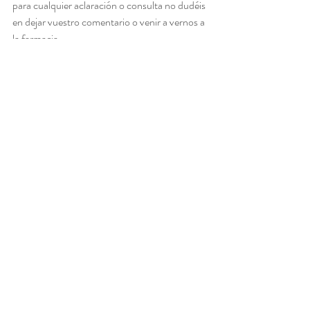
para cualquier aclaración o consulta no dudéis 
en dejar vuestro comentario o venir a vernos a 
la farmacia.
Salud
cuidado de la piel
Cuidado de la piel
Entradas recientes
Ver todo