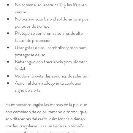
No tomar el sol entre las 12 y las 16 h. en 
verano
No permanecer bajo el sol durante largos 
periodos de tiempo
Protegerse con cremas solares de alto 
factor de protección
Usar gafas de sol, sombrillas y ropa para 
protegerse del sol
Beber agua con frecuencia para hidratar 
la piel
Moderar o evitar las sesiones de solarium
Acudir al dermatólogo ante cualquier 
signo de alerta
Es importante  vigilar las marcas en la piel que 
han cambiado de color, tamaño o forma, que 
son diferentes del resto, asimétricas o tienen 
bordes irregulares, las que tienen un tamaño 
superior a 6 mm, las que tienen un tacto 