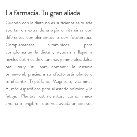
La farmacia. Tu gran aliada
Cuando con la dieta no es suficiente se puede 
aportar un extra de energía o vitaminas con 
diferentes complementos o con fototerapia. 
Complementos vitamínicos, para 
complementar la dieta y ayudan a llegar a 
niveles óptimos de vitaminas y minerales. Jalea 
real, muy útil para combatir la astenia 
primaveral, gracias a su efecto estimulante y 
tonificante. Triptófano, Magnesio, vitaminas 
B, más específicos para el estado anímico y la 
fatiga. Plantas estimulantes, como maca 
andina o jengibre , que nos ayudarán con sus 
propiedades vigorizantes, reconstituyentes y 
energizantes. También el guaraná o el ginseng 
nos pueden ser de utilidad, siempre que no 
tengamos problemas de hipertensión, 